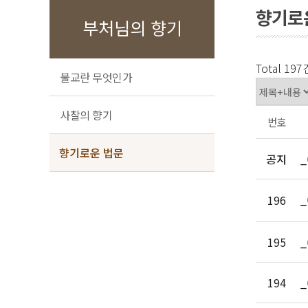
향기로
부처님의 향기
Total 197
불교란 무엇인가
사찰의 향기
번호
향기로운 법문
공지
_
_
196
195
_
194
_