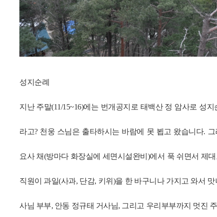
성지순례
지난 주말
(11/15~16)
에는 번개공지로 태백산 정 암사로 성
라고
?
천웅 스님은 출타하시는 바람에 못 뵙고 왔습니다
.
그
요사 채
(
방마다 화장실에 세면시설완비
)
에서 푹 쉬면서 제대
직원이 과일
(
사과
,
단감
,
키위
)
을 한 바구니나 가지고 와서 
사님 부부
,
안동 정규태 거사님
,
그리고 우리부부까지 멋진 