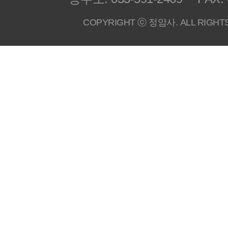
COPYRIGHT ⓒ 정암사. ALL RIGHT