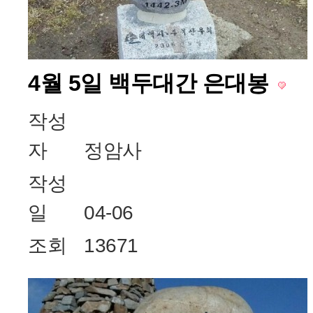
4월 5일 백두대간 은대봉
작성
자
정암사
작성
일
04-06
조회
13671