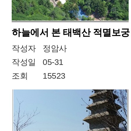
하늘에서 본 태백산 적멸보궁
작성자
정암사
작성일
05-31
조회
15523