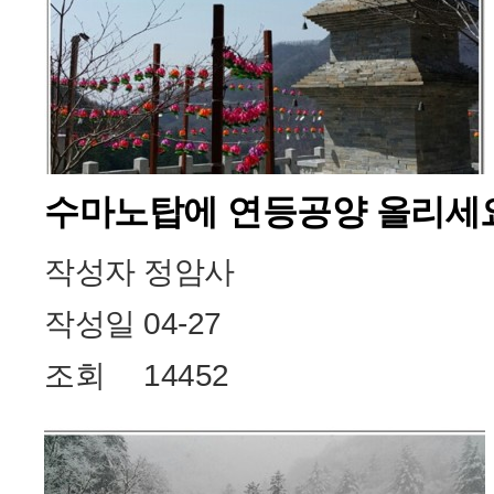
수마노탑에 연등공양 올리세
작성자
정암사
작성일
04-27
조회
14452