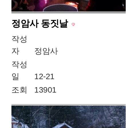
정암사 동짓날
작성
자
정암사
작성
일
12-21
조회
13901