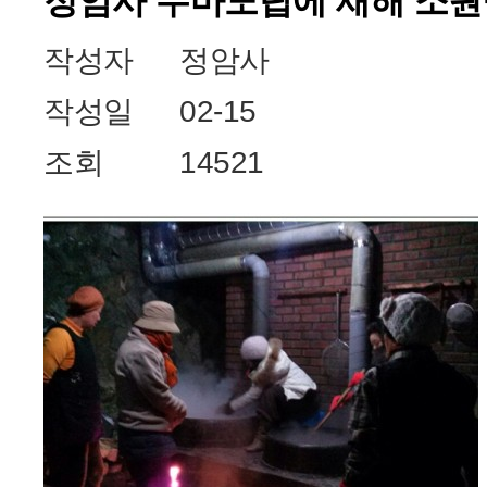
정암사 수마노탑에 새해 소
작성자
정암사
작성일
02-15
조회
14521