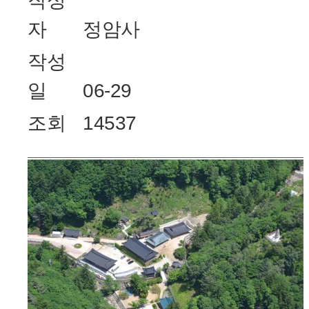
작성
자
정암사
작성
일
06-29
조회
14537