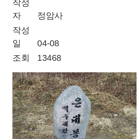
작성
자
정암사
작성
일
04-08
조회
13468