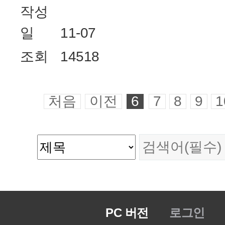
작성
일
11-07
조회
14518
처음
이전
6
7
8
9
1
PC 버전
로그인