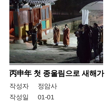
丙申年 첫 종울림으로 새해가
작성자
정암사
작성일
01-01