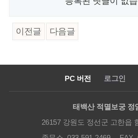
등록된 댓글이 없습
이전글
다음글
PC 버전
로그인
태백산 적멸보궁 정
26157 강원도 정선군 고한읍 
종무소. 033-591-2469
FAX. 