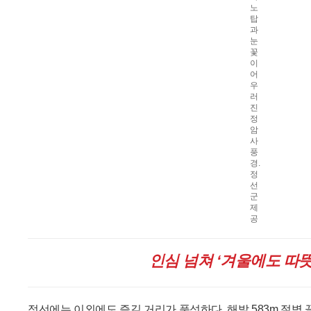
노
탑
과
눈
꽃
이
어
우
러
진
정
암
사
풍
경.
정
선
군
제
공
인심 넘쳐 ‘겨울에도 따뜻
정선에는 이외에도 즐길 거리가 풍성하다. 해발 583m 절벽 