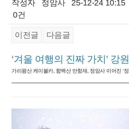
작성자
정암사
25-12-24 10:15
0건
이전글
다음글
본문
‘겨울 여행의 진짜 가치’ 강
가리왕산 케이블카, 함백산 만항재, 정암사 이어진 ‘정