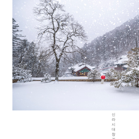
신
라
시
대
창