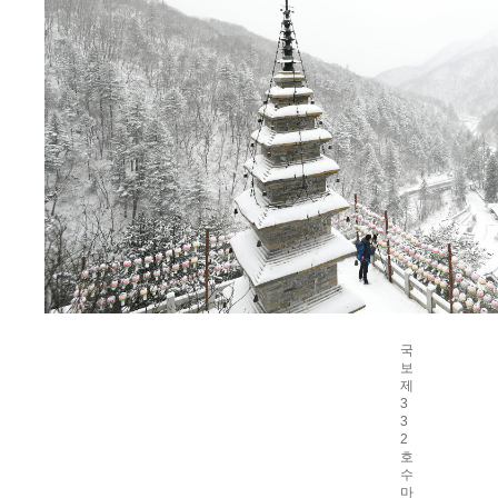
국
보
제
3
3
2
호
수
마