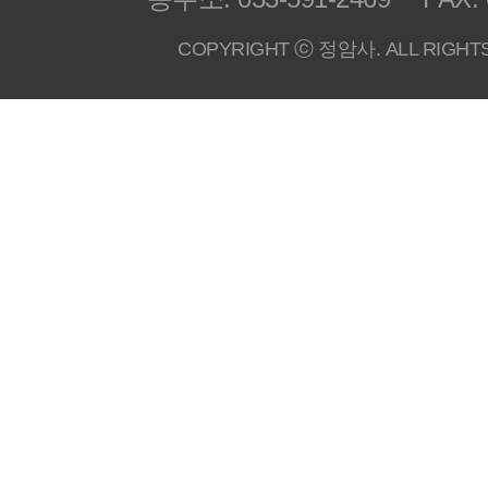
COPYRIGHT ⓒ 정암사. ALL RIGHT