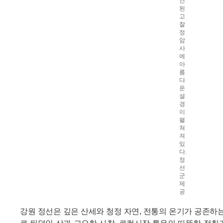
건
된
고
찰
정
암
사
에
아
름
다
운
설
경
이
펼
쳐
져
있
다.
정
선
군
제
공
강원 정선은 깊은 산세와 청정 자연, 전통의 온기가 공존하는